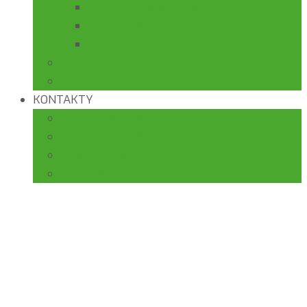
Vše o financování a pojištění
Předsmluvní informace
Odkazy značkového financování
Měření emisí
Mycí linka
KONTAKTY
Prodej nových vozů
Prodej ojetých vozů
Servis, opravy, měření emisí
Odtahová služba, silniční asistence