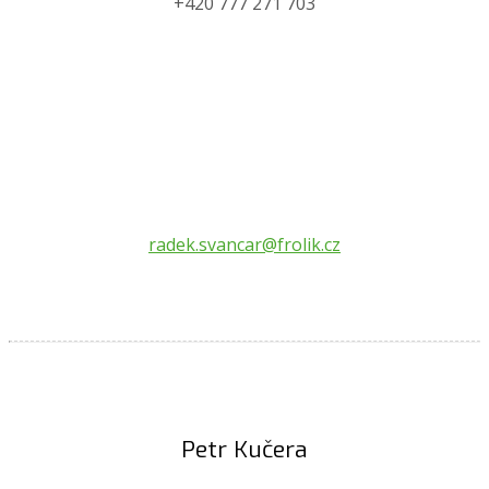
+420 777 271 703
radek.svancar@frolik.cz
Petr Kučera