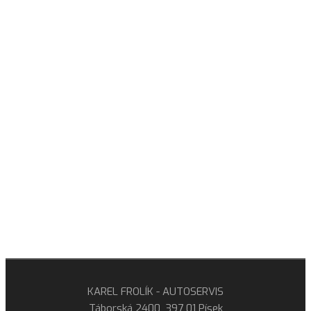
KAREL FROLÍK - AUTOSERVIS
Táborská 2400, 397 01 Písek