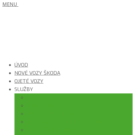
MENU
ÚVOD
NOVÉ VOZY ŠKODA
OJETÉ VOZY
SLUŽBY
Servis a opravy vozidel
Vozidla po dopravní nehodě
Vyřízení pojistné události
Odtahová služba, silniční asistence
Financování a pojištění